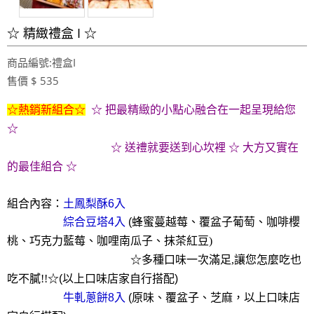
☆ 精緻禮盒 I ☆
商品編號:禮盒I
售價 $ 535
☆熱銷新組合☆
☆
把最精緻的小點心融合在一起呈現給您
☆
☆
送禮就要送到心坎裡 ☆ 大方又實在
的最佳組合 ☆
組合內容：
土鳳梨酥6入
綜合豆塔4入
(
蜂蜜蔓越莓、覆盆子葡萄、咖啡櫻
桃、巧克力藍莓、咖哩南瓜子、抹茶紅豆)
☆多種口味一次滿足,讓您怎麼吃也
吃不膩!!☆
(以上口味店家自行搭配
)
牛軋蔥餅8入
(原味、覆盆子、芝麻
，
以上口味店