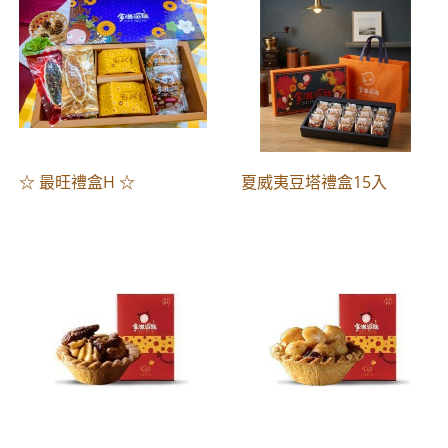
☆ 最旺禮盒H ☆
夏威夷豆塔禮盒15入