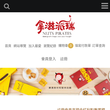
購物車
填寫付款單
訂單查詢
首頁
網站導覽
加入最愛
瀏覽紀錄
0
會員登入
註冊
黑貓配送時間更改須知
註冊會員享現金紅利點數累積