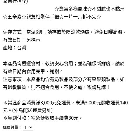
家自行搭配
)
豐富多樣風味☆不甜膩也不黏牙
☆
☆五辛素☆親友相聚伴手禮☆一片一片拆不完☆
保存方式：常溫6週；請存放於陰涼乾燥處，避免日曬高溫。
有效日期：另標示
產地：台灣
本產品均嚴選食材，敬請安心食用；並為確保新鮮度，請於
有效日期內食用完畢，謝謝。
注意事項：本產品均含有奶製品及部分含有堅果類製品，如
有過敏體質，則不適合食用，不便之處，敬請見諒！
✽常溫商品消費滿3,000元免運費，未滿3,000元酌收運費140
元。(外島配送運費另計)
✽貨到付款：宅急便收取手續費30元
。
購買數量：