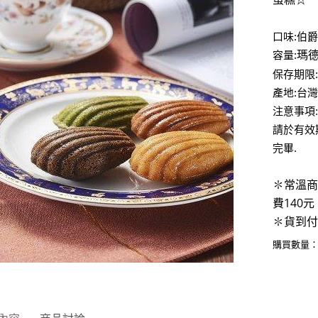
口味:伯爵
容量:
瑪德
保存期限:
產地:台灣
注意事項
請於有效
完畢.
✽常溫商
費140
✽貨到付
購買數量