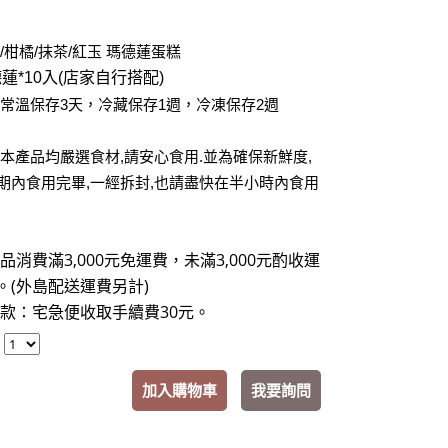
/柑橘/抹茶/紅玉 瑪德蓮蛋糕
蓮*10入(店家自行搭配)
常溫保存3天，
冷藏保存1週
，
冷凍保存2週
:本產品均嚴選食材,請安心食用.並為確保新鮮度,
期內食用完畢,一經拆封,也請盡快在半小時內食用
品消費滿3,000元免運費，未滿3,000元酌收運
元。(外島配送運費另計)
款：宅急便收取手續費30元
。
：
加入購物車
我要詢問