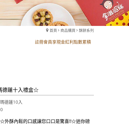
黑貓配送時間更改須知
首頁
商品購買
酥餅系列
註冊會員享現金紅利點數累積
黑貓配送時間更改須知
註冊會員享現金紅利點數累積
瑪德蓮十入禮盒☆
:瑪德蓮10入
30
☆外酥內鬆的口感讓您口口是驚喜!!☆迷你磅