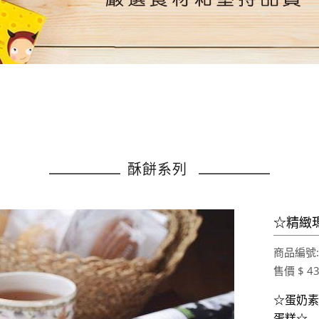
酥餅系列
☆精緻
商品編號
售價 $ 4
☆蛋奶素
蛋糕☆