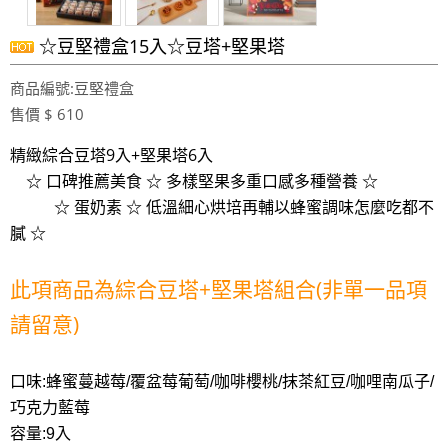
☆豆堅禮盒15入☆豆塔+堅果塔
商品編號:豆堅禮盒
售價 $ 610
精緻綜合豆塔9入+堅果塔6入
☆ 口碑推薦美食 ☆ 多樣堅果多重口感多種營養 ☆
☆ 蛋奶素 ☆ 低溫細心烘培再輔以蜂蜜調味怎麼吃都不
膩 ☆
此項商品為綜合豆塔+堅果塔組合(非單一品項
請留意)
口味:蜂蜜蔓越莓/覆盆莓葡萄/咖啡櫻桃/抹茶紅豆/咖哩南瓜子/
巧克力藍莓
容量:9入