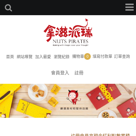
購物車
填寫付款單
訂單查詢
首頁
網站導覽
加入最愛
瀏覽紀錄
0
會員登入
註冊
黑貓配送時間更改須知
註冊會員享現金紅利點數累積