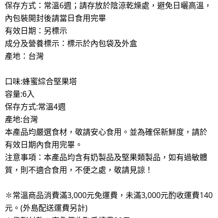
保存方式：常溫6週；請存放於陰涼乾燥處，避免日曬高溫，
內包裝開封後請當日食用完畢
有效日期：另標示
成分及營養標示：標示於內包袋及外盒
產地：台灣
口味:蜂蜜綜合堅果塔
容量:6入
保存方式:常溫4週
產地:台灣
本產品均嚴選食材，敬請安心食用。並為確保新鮮度，請於
有效日期內食用完畢。
注意事項：本產品均含有奶製品及堅果類製品，如有過敏體
質，則不適合食用，不便之處，敬請見諒！
✽常溫商品消費滿3,000元免運費，未滿3,000元酌收運費140
元。(外島配送運費另計)