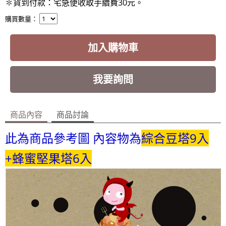
✽貨到付款：宅急便收取手續費30元
。
購買數量：
加入購物車
我要詢問
商品內容
商品討論
此為商品參考圖 內容物為
綜合豆塔9入
+蜂蜜堅果塔6入