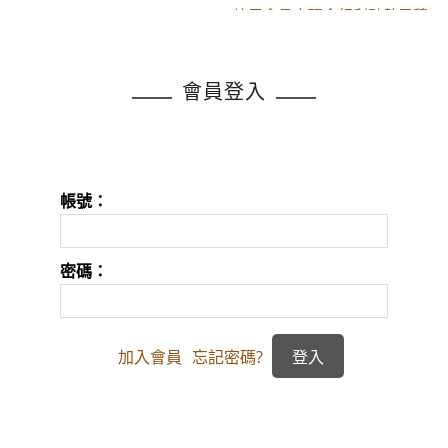
註冊會員享現金紅利點數累積
黑貓配送時間更改須知
註冊會員享現金紅利點數累積
會員登入
帳號：
密碼：
加入會員
忘記密碼?