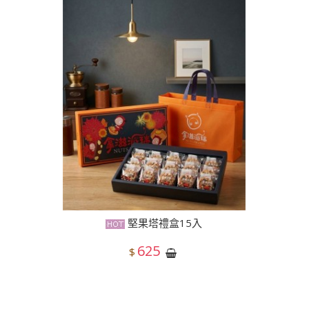
堅果塔禮盒15入
625
$