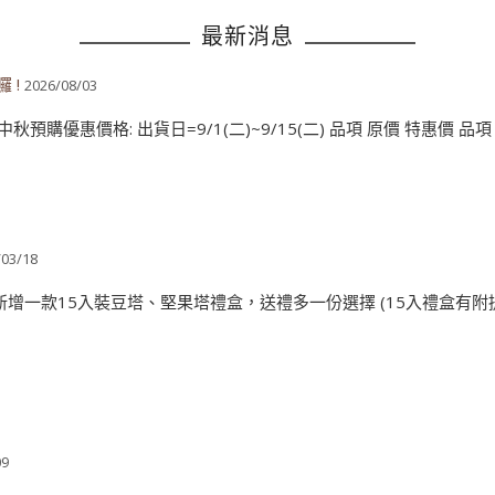
最新消息
 !
2026/08/03
預購優惠價格: 出貨日=9/1(二)~9/15(二) 品項 原價 特惠價 品項 原價
/03/18
增一款15入裝豆塔、堅果塔禮盒，送禮多一份選擇 (15入禮盒有附提袋).
09