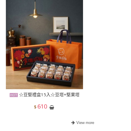
☆豆堅禮盒15入☆豆塔+堅果塔
610
$