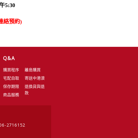
5:30
連絡預約)
Q&A
購買程序
離島購買
宅配自取
寄送中港澳
保存期限
退換貨與退
款
商品服務
 06-2716152