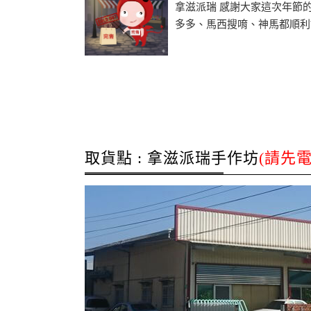
拿滋派瑞 感謝大家這次年節
多多、馬西搜唷、神馬都順利?..
取貨點 : 拿滋派瑞手作坊
(請先