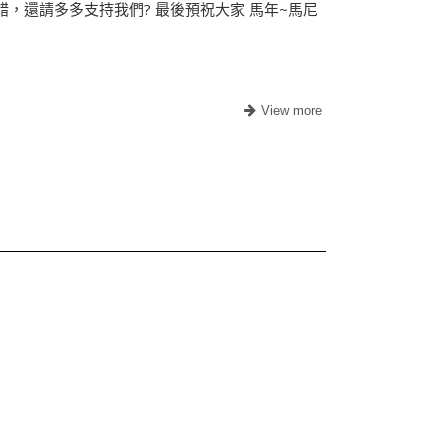
，還請多多支持我們? 最後預祝大家 馬年~馬尼