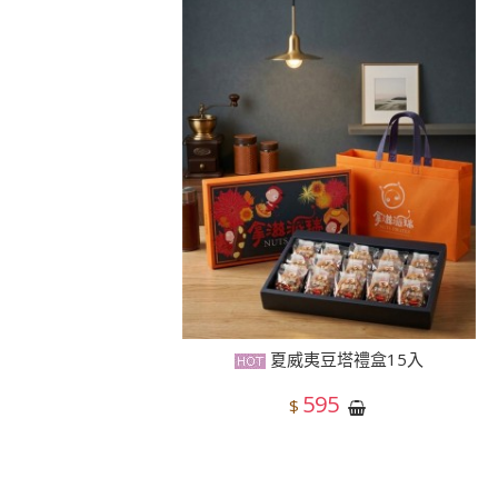
夏威夷豆塔禮盒15入
595
$