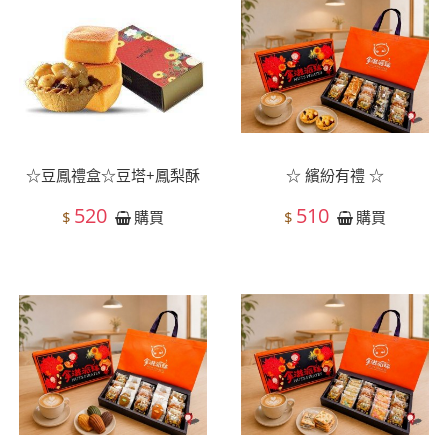
☆豆鳳禮盒☆豆塔+鳳梨酥
☆ 繽紛有禮 ☆
520
510
$
$
購買
購買