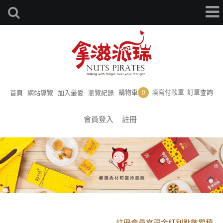
購物車
填寫付款單
訂單查詢
首頁
網站導覽
加入最愛
瀏覽紀錄
0
會員登入
註冊
黑貓配送時間更改須知
註冊會員享現金紅利點數累積