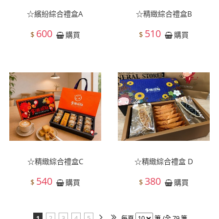
☆繽紛綜合禮盒A
☆精緻綜合禮盒B
600
510
$
$
購買
購買
☆精緻綜合禮盒C
☆精緻綜合禮盒 D
540
380
$
$
購買
購買
1
2
3
4
5
每頁
筆 /全 79 筆