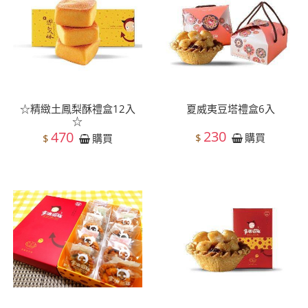
☆精緻土鳳梨酥禮盒12入
夏威夷豆塔禮盒6入
☆
230
470
$
購買
$
購買