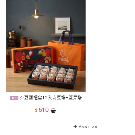
☆豆堅禮盒15入☆豆塔+堅果塔
610
$