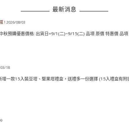
最新消息
 !
2026/08/03
預購優惠價格: 出貨日=9/1(二)~9/15(二) 品項 原價 特惠價 品項 原價
/03/18
增一款15入裝豆塔、堅果塔禮盒，送禮多一份選擇 (15入禮盒有附提袋).
09