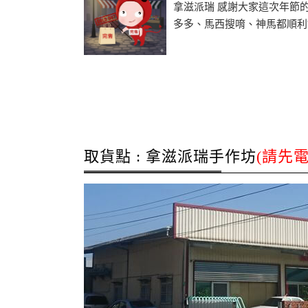
拿滋派瑞 感謝大家這次年節
多多、馬西搜唷、神馬都順利?..
取貨點 : 拿滋派瑞手作坊
(請先