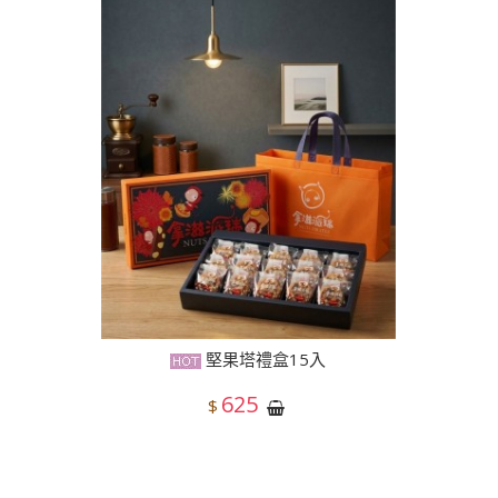
堅果塔禮盒15入
625
$