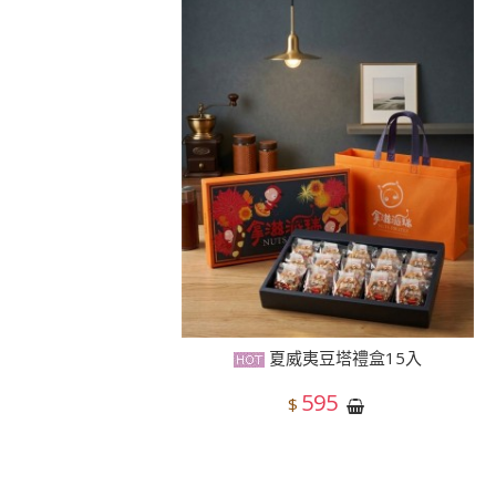
夏威夷豆塔禮盒15入
595
$