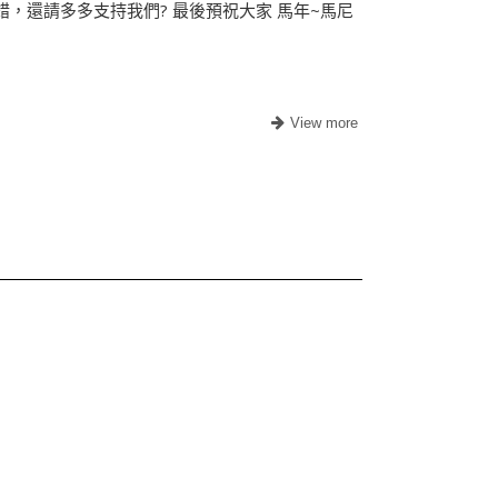
，還請多多支持我們? 最後預祝大家 馬年~馬尼