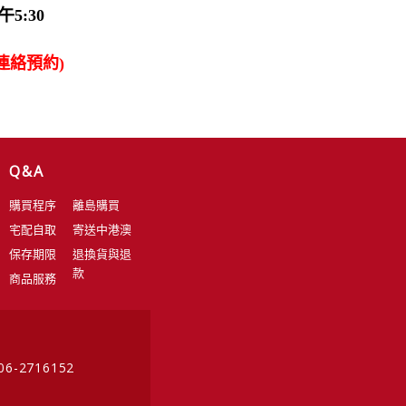
5:30
連絡預約)
Q&A
購買程序
離島購買
宅配自取
寄送中港澳
保存期限
退換貨與退
款
商品服務
 06-2716152