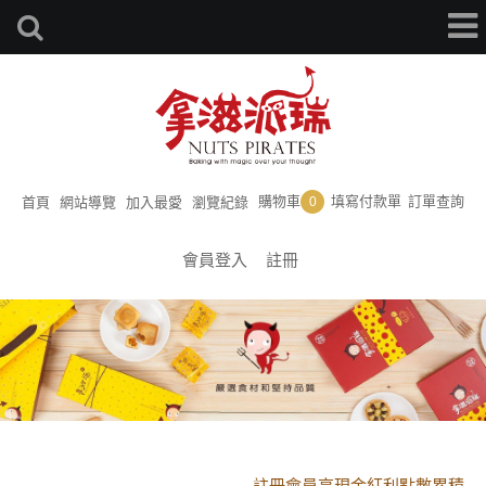
購物車
填寫付款單
訂單查詢
首頁
網站導覽
加入最愛
瀏覽紀錄
0
會員登入
註冊
黑貓配送時間更改須知
註冊會員享現金紅利點數累積