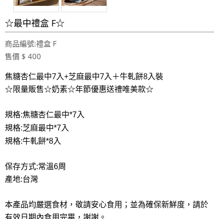
☆最中禮盒 F☆
商品編號:禮盒 F
售價 $ 400
焦糖杏仁最中7入+芝麻最中7入＋牛軋餅8入裝
☆限量販售☆奶素☆年節優惠送禮唯美款☆
規格:焦糖杏仁最中*7入
規格:芝麻最中*7入
規格:牛軋餅*8入
保存方式:常溫6周
產地:台灣
本產品均嚴選食材，敬請安心食用；並為確保新鮮度，請於
有效日期內食用完畢，謝謝。