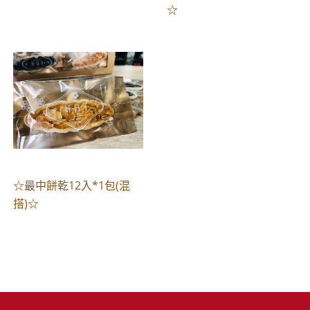
☆
☆最中餅乾12入*1包(混
搭)☆