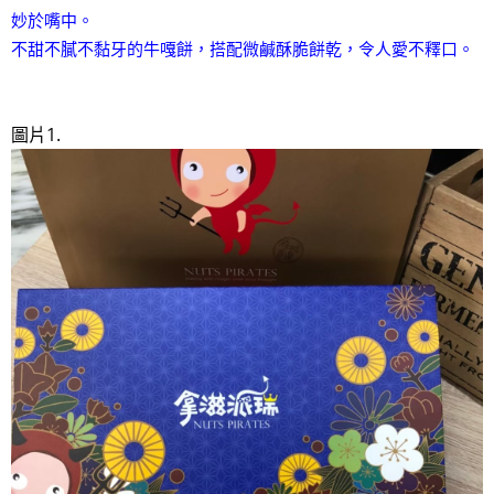
妙於嘴中。
不甜不膩不黏牙的牛嘎餅，搭配微鹹酥脆餅乾，令人愛不釋口。
圖片1.