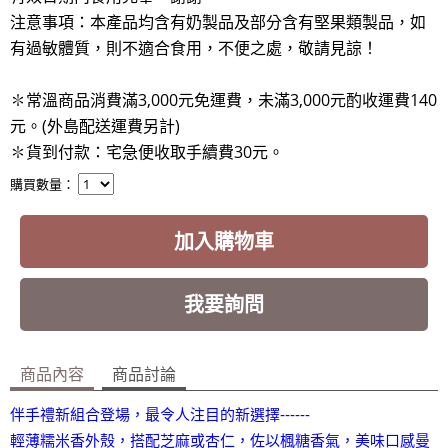
注意事項：本產品均含有奶製品及部分含有堅果類製品，如
有過敏體質，則不適合食用，不便之處，敬請見諒！
✽常溫商品消費滿3,000元免運費，未滿3,000元酌收運費140
元。(外島配送運費另計)
✽貨到付款：宅急便收取手續費30元
。
購買數量：
加入購物車
我要詢問
商品內容
商品討論
伴手禮新組合登場，最令人注目的新選擇‑‑‑‑‑‑
輕薄糯米香外殼，搭配芝麻或杏仁，佐以楓糖香氣，美味口感曼