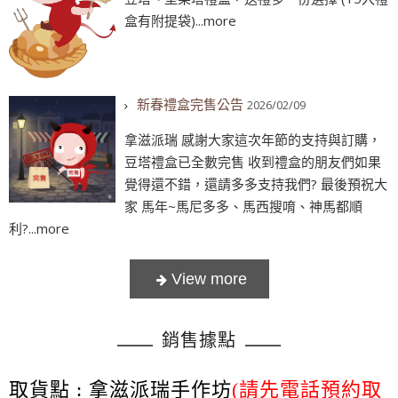
盒有附提袋)...more
新春禮盒完售公告
2026/02/09
拿滋派瑞 感謝大家這次年節的支持與訂購，
豆塔禮盒已全數完售 收到禮盒的朋友們如果
覺得還不錯，還請多多支持我們? 最後預祝大
家 馬年~馬尼多多、馬西搜唷、神馬都順
利?...more
銷售據點
取貨點 : 拿滋派瑞手作坊
(請先電話預約取