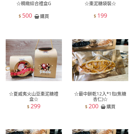
☆精緻綜合禮盒G
☆棗泥糖袋裝☆
500
199
$
$
購買
☆夏威夷火山豆棗泥糖禮
☆最中餅乾12入*1包(焦糖
盒☆
杏仁)☆
299
200
$
$
購買