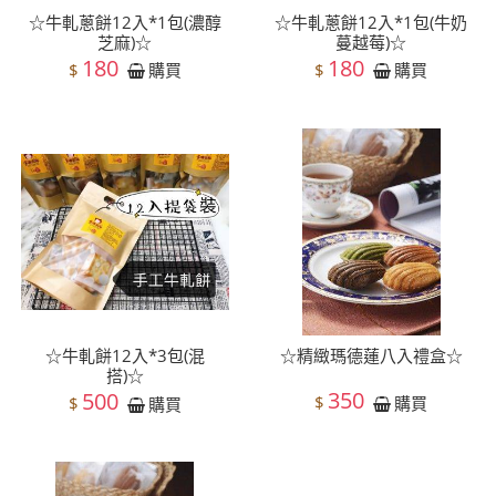
☆牛軋蔥餅12入*1包(濃醇
☆牛軋蔥餅12入*1包(牛奶
芝麻)☆
蔓越莓)☆
180
180
$
$
購買
購買
☆牛軋餅12入*3包(混
☆精緻瑪德蓮八入禮盒☆
搭)☆
350
500
$
購買
$
購買