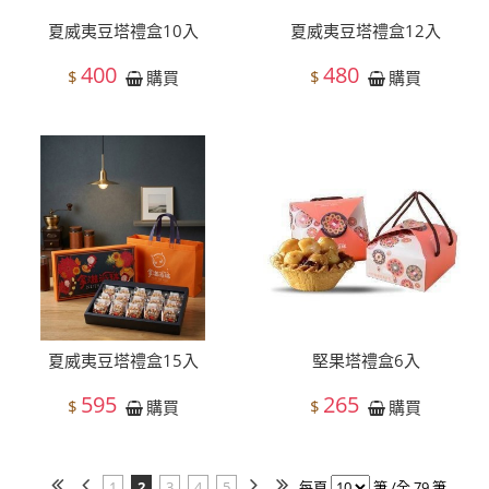
夏威夷豆塔禮盒10入
夏威夷豆塔禮盒12入
400
480
$
$
購買
購買
夏威夷豆塔禮盒15入
堅果塔禮盒6入
595
265
$
$
購買
購買
1
2
3
4
5
每頁
筆 /全 79 筆