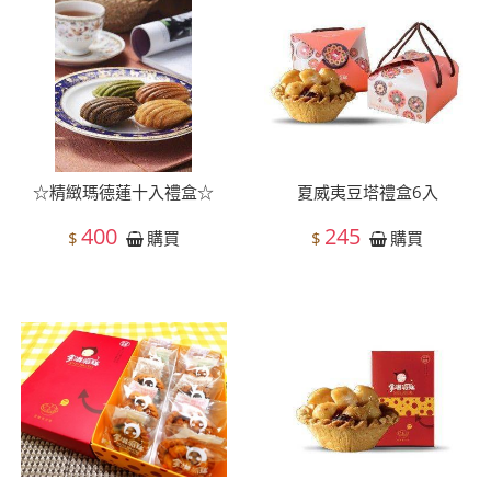
☆精緻瑪德蓮十入禮盒☆
夏威夷豆塔禮盒6入
400
245
$
$
購買
購買