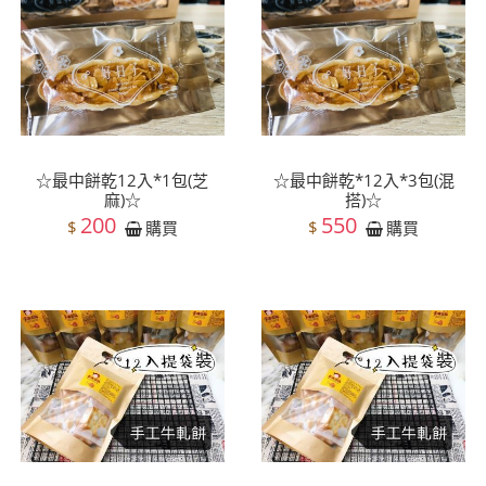
☆最中餅乾12入*1包(芝
☆最中餅乾*12入*3包(混
麻)☆
搭)☆
200
550
$
$
購買
購買