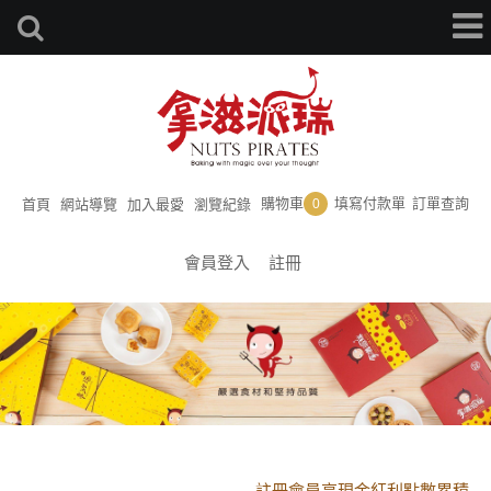
購物車
填寫付款單
訂單查詢
首頁
網站導覽
加入最愛
瀏覽紀錄
0
會員登入
註冊
黑貓配送時間更改須知
註冊會員享現金紅利點數累積