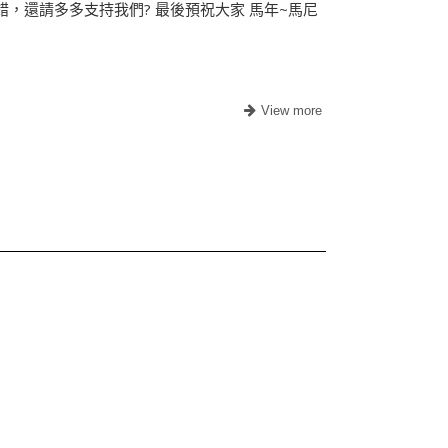
，還請多多支持我們? 最後預祝大家 馬年~馬尼