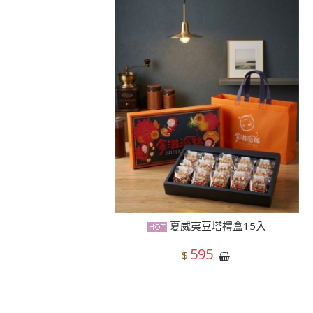
夏威夷豆塔禮盒15入
595
$