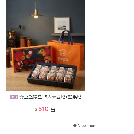
☆豆堅禮盒15入☆豆塔+堅果塔
610
$