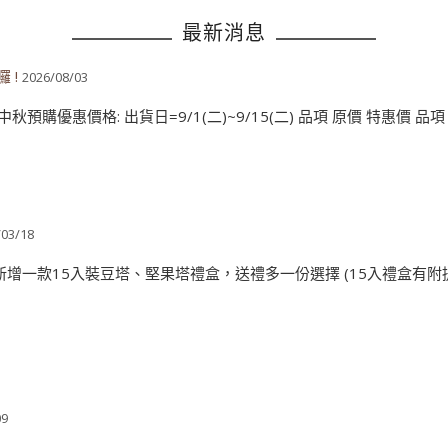
最新消息
 !
2026/08/03
預購優惠價格: 出貨日=9/1(二)~9/15(二) 品項 原價 特惠價 品項 原價
/03/18
增一款15入裝豆塔、堅果塔禮盒，送禮多一份選擇 (15入禮盒有附提袋).
09