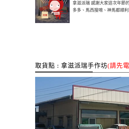
拿滋派瑞 感謝大家這次年節
多多、馬西搜唷、神馬都順利?..
取貨點 : 拿滋派瑞手作坊
(請先