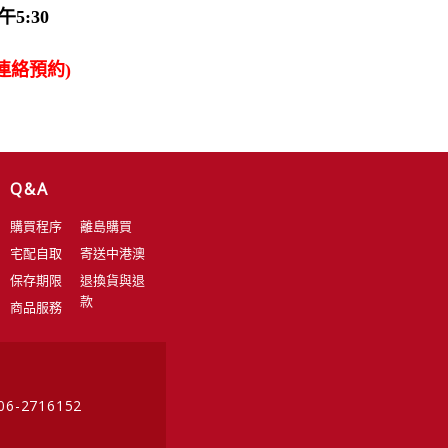
5:30
連絡預約)
Q&A
購買程序
離島購買
宅配自取
寄送中港澳
保存期限
退換貨與退
款
商品服務
 06-2716152