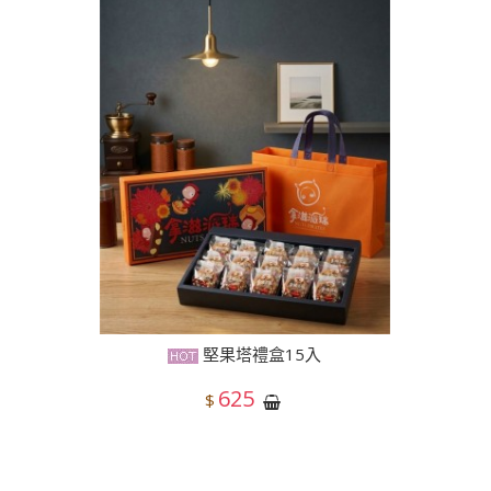
堅果塔禮盒15入
625
$